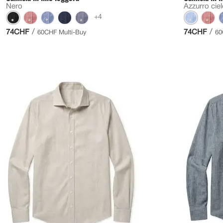
Nero
Azzurro cie
+4
/
/
74CHF
74CHF
60CHF Multi-Buy
60