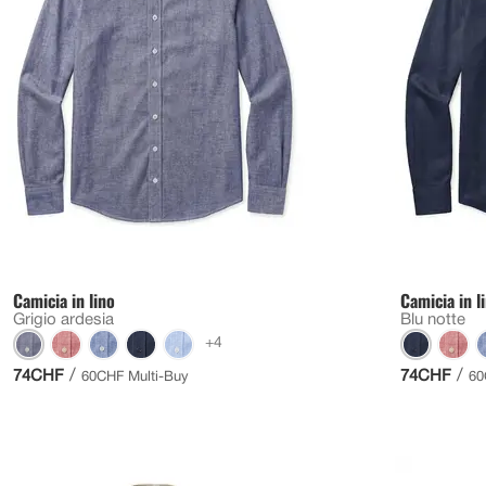
Camicia in lino
Camicia in l
Grigio ardesia
Blu notte
+4
/
/
74CHF
74CHF
60CHF Multi-Buy
60