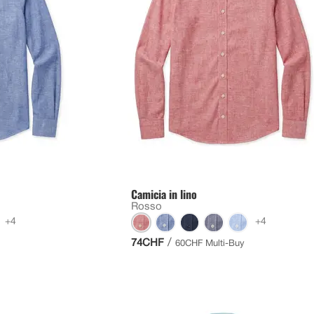
Camicia in lino
Rosso
+4
+4
/
74CHF
60CHF Multi-Buy