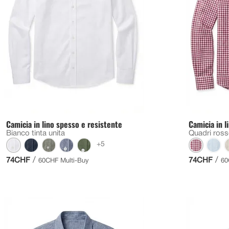
Camicia in lino spesso e resistente
Camicia in l
Bianco tinta unita
Quadri ros
+5
/
/
74CHF
74CHF
60CHF Multi-Buy
60