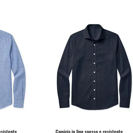
esistente
Camicia in lino spesso e resistente