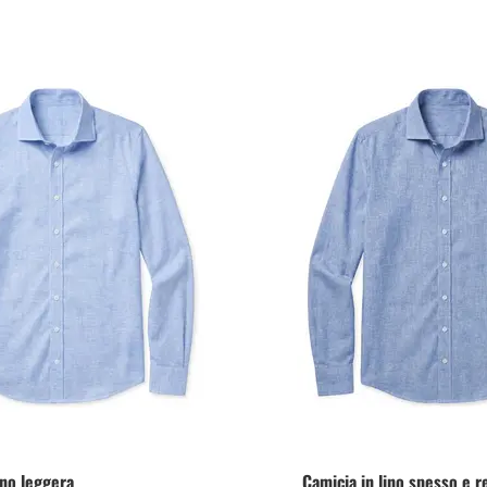
ino leggera
Camicia in lino spesso e r