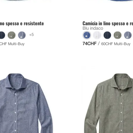
ino spesso e resistente
Camicia in lino spesso e r
Blu indaco
+5
/
74CHF
CHF Multi-Buy
60CHF Multi-Buy