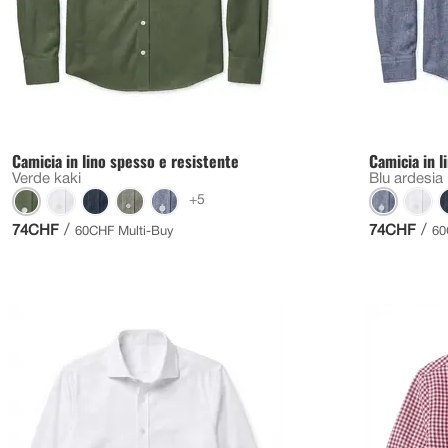
Camicia in lino spesso e resistente
Camicia in l
Verde kaki
Blu ardesia
+5
/
/
74CHF
74CHF
60CHF Multi-Buy
60