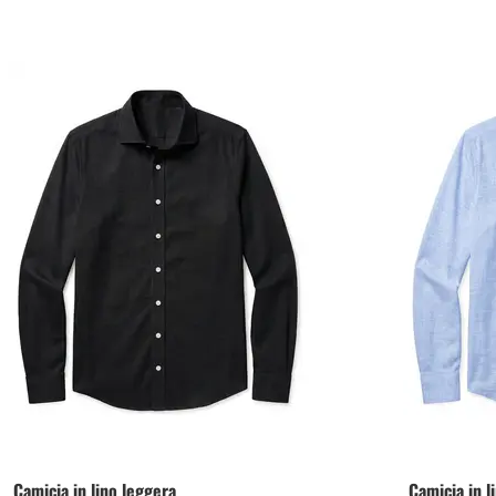
Camicia in lino leggera
Camicia in l