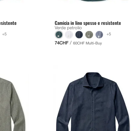
esistente
Camicia in lino spesso e resistente
Verde petrolio
+5
+5
/
74CHF
60CHF Multi-Buy