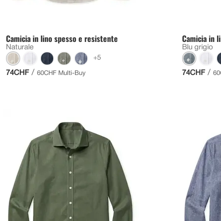
Camicia in lino spesso e resistente
Camicia in l
Naturale
Blu grigio
+5
/
/
74CHF
74CHF
60CHF Multi-Buy
60