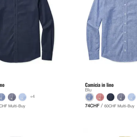
ino
Camicia in lino
Blu
+4
/
74CHF
CHF Multi-Buy
60CHF Multi-Buy