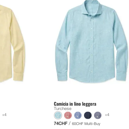
Camicia in lino leggera
Turchese
+4
+4
/
74CHF
60CHF Multi-Buy