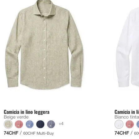
Camicia in lino leggera
Camicia in l
Beige verde
Bianco tinta
+4
/
/
74CHF
74CHF
60CHF Multi-Buy
60