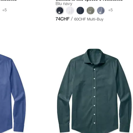
Blu navy
+5
+5
/
74CHF
60CHF Multi-Buy