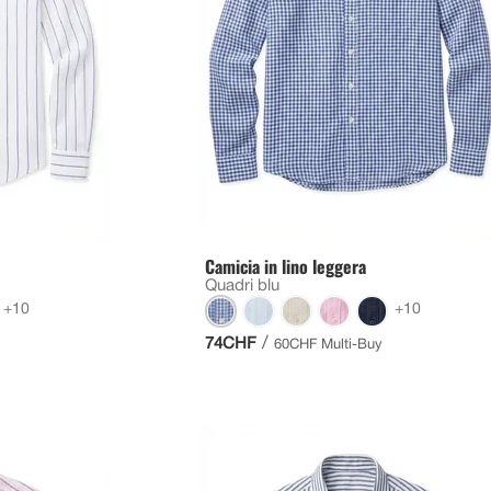
Camicia in lino leggera
Quadri blu
+10
+10
/
74CHF
60CHF Multi-Buy