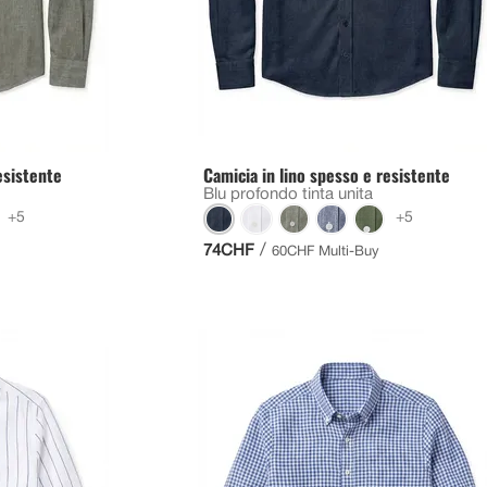
esistente
Camicia in lino spesso e resistente
Blu profondo tinta unita
+5
+5
/
74CHF
60CHF Multi-Buy