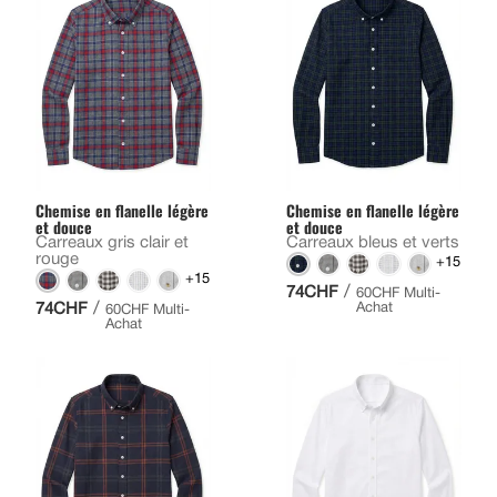
Chemise en flanelle légère
Chemise en flanelle légère
et douce
et douce
Carreaux gris clair et
Carreaux bleus et verts
rouge
+15
+15
/
74CHF
60CHF Multi-
/
74CHF
Achat
60CHF Multi-
Achat