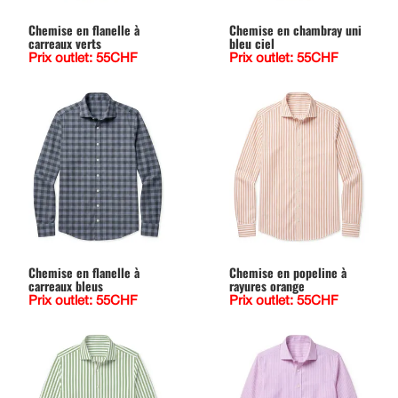
Chemise en flanelle à
Chemise en chambray uni
carreaux verts
bleu ciel
Prix outlet: 55CHF
Prix outlet: 55CHF
Chemise en flanelle à
Chemise en popeline à
carreaux bleus
rayures orange
Prix outlet: 55CHF
Prix outlet: 55CHF