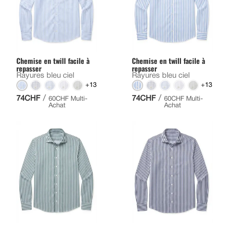
Chemise en twill facile à
Chemise en twill facile à
repasser
repasser
Rayures bleu ciel
Rayures bleu ciel
+13
+13
/
/
74CHF
74CHF
60CHF Multi-
60CHF Multi-
Achat
Achat