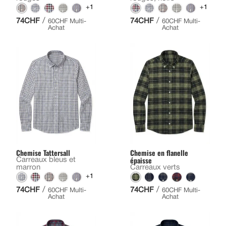
+1
+1
/
/
74CHF
74CHF
60CHF Multi-
60CHF Multi-
Achat
Achat
Chemise Tattersall
Chemise en flanelle
épaisse
Carreaux bleus et
marron
Carreaux verts
+1
/
/
74CHF
74CHF
60CHF Multi-
60CHF Multi-
Achat
Achat