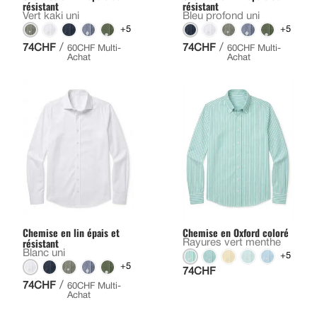
résistant
résistant
Vert kaki uni
Bleu profond uni
+5
+5
/
/
74CHF
74CHF
60CHF Multi-
60CHF Multi-
Achat
Achat
Chemise en lin épais et
Chemise en Oxford coloré
résistant
Rayures vert menthe
Blanc uni
+5
+5
74CHF
/
74CHF
60CHF Multi-
Achat