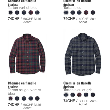
Chemise en flanelle
Chemise en flanelle
épaisse
épaisse
Tartan vert et bleu
Tartan bleu
/
/
74CHF
74CHF
60CHF Multi-
60CHF Multi-
Achat
Achat
Chemise en flanelle
Chemise en flanelle
épaisse
épaisse
Tartan rouge, vert et
Tartan bleu et gris
bleu
/
74CHF
60CHF Multi-
/
74CHF
Achat
60CHF Multi-
Achat