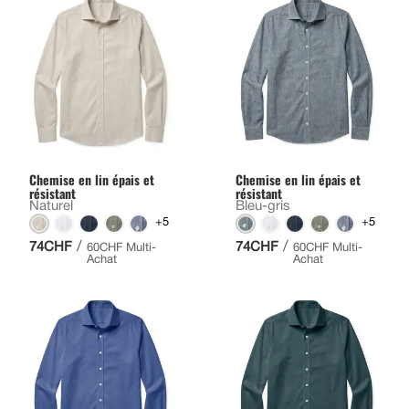
Chemise en lin épais et
Chemise en lin épais et
résistant
résistant
Naturel
Bleu-gris
+5
+5
/
/
74CHF
74CHF
60CHF Multi-
60CHF Multi-
Achat
Achat