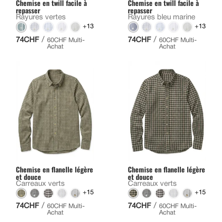
Chemise en twill facile à
Chemise en twill facile à
repasser
repasser
Rayures vertes
Rayures bleu marine
+13
+13
/
/
74CHF
74CHF
60CHF Multi-
60CHF Multi-
Achat
Achat
Chemise en flanelle légère
Chemise en flanelle légère
et douce
et douce
Carreaux verts
Carreaux verts
+15
+15
/
/
74CHF
74CHF
60CHF Multi-
60CHF Multi-
Achat
Achat