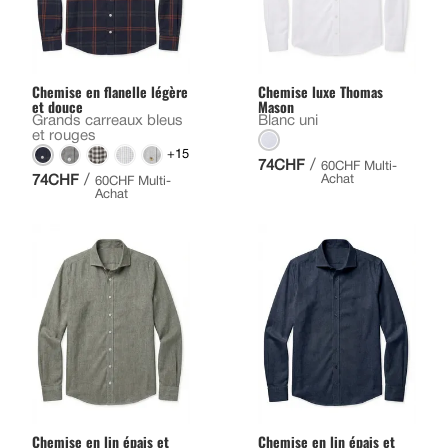
Chemise en flanelle légère
Chemise luxe Thomas
et douce
Mason
Grands carreaux bleus
Blanc uni
et rouges
+15
/
74CHF
60CHF Multi-
/
74CHF
Achat
60CHF Multi-
Achat
Chemise en lin épais et
Chemise en lin épais et