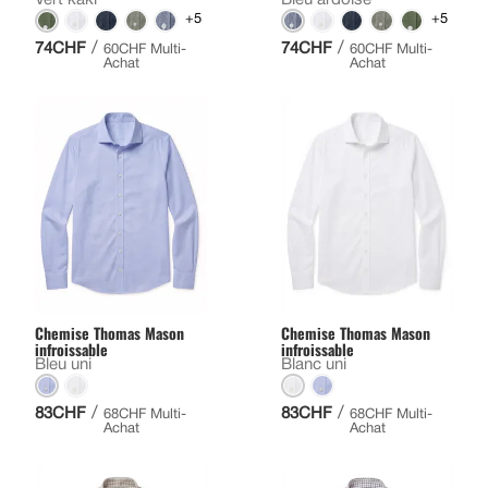
+5
+5
/
/
74CHF
74CHF
60CHF Multi-
60CHF Multi-
Achat
Achat
Chemise Thomas Mason
Chemise Thomas Mason
infroissable
infroissable
Bleu uni
Blanc uni
/
/
83CHF
83CHF
68CHF Multi-
68CHF Multi-
Achat
Achat