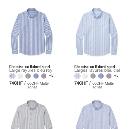
Chemise en Oxford sport
Chemise en Oxford sport
Large rayures bleu roy
Larges rayures bleu ciel
+5
+5
/
/
74CHF
74CHF
60CHF Multi-
60CHF Multi-
Achat
Achat