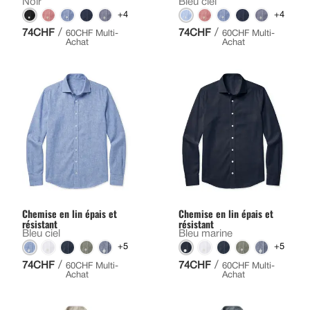
Noir
Bleu ciel
+4
+4
/
/
74CHF
74CHF
60CHF Multi-
60CHF Multi-
Achat
Achat
Chemise en lin épais et
Chemise en lin épais et
résistant
résistant
Bleu ciel
Bleu marine
+5
+5
/
/
74CHF
74CHF
60CHF Multi-
60CHF Multi-
Achat
Achat