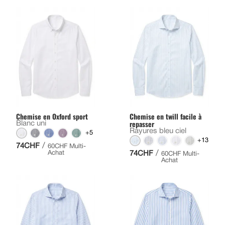
Chemise en Oxford sport
Chemise en twill facile à
repasser
Blanc uni
Rayures bleu ciel
+5
+13
/
74CHF
60CHF Multi-
/
Achat
74CHF
60CHF Multi-
Achat