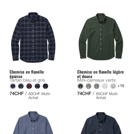
Chemise en flanelle
Chemise en flanelle légère
épaisse
et douce
Tartan bleu et gris
Mini-carreaux verts
+15
/
/
74CHF
74CHF
60CHF Multi-
60CHF Multi-
Achat
Achat