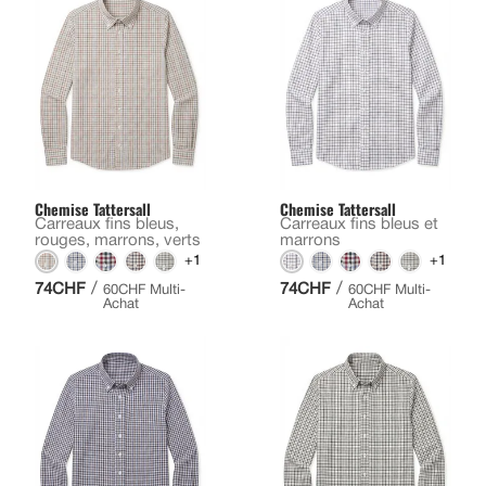
Chemise Tattersall
Chemise Tattersall
Carreaux fins bleus,
Carreaux fins bleus et
rouges, marrons, verts
marrons
+1
+1
/
/
74CHF
74CHF
60CHF Multi-
60CHF Multi-
Achat
Achat