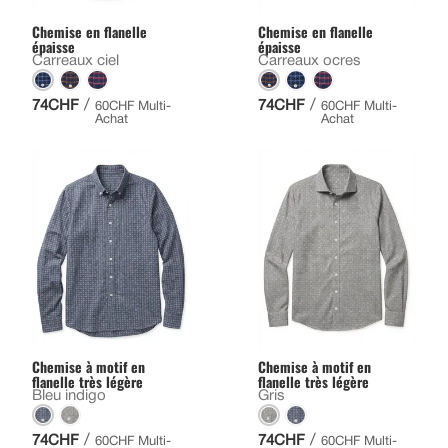
Chemise en flanelle
Chemise en flanelle
épaisse
épaisse
Carreaux ciel
Carreaux ocres
/
/
74CHF
74CHF
60CHF Multi-
60CHF Multi-
Achat
Achat
Chemise à motif en
Chemise à motif en
flanelle très légère
flanelle très légère
Bleu indigo
Gris
/
/
74CHF
74CHF
60CHF Multi-
60CHF Multi-