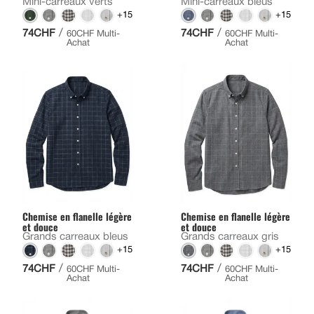
Mini-carreaux verts
Mini-carreaux bleus
+15
+15
/
/
74CHF
74CHF
60CHF Multi-
60CHF Multi-
Achat
Achat
Chemise en flanelle légère
Chemise en flanelle légère
et douce
et douce
Grands carreaux bleus
Grands carreaux gris
+15
+15
/
/
74CHF
74CHF
60CHF Multi-
60CHF Multi-
Achat
Achat