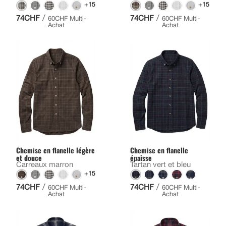
+15
+15
/
/
74CHF
74CHF
60CHF Multi-
60CHF Multi-
Achat
Achat
Chemise en flanelle légère
Chemise en flanelle
et douce
épaisse
Carreaux marron
Tartan vert et bleu
+15
/
/
74CHF
74CHF
60CHF Multi-
60CHF Multi-
Achat
Achat