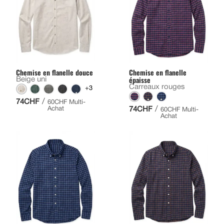
Chemise en flanelle douce
Chemise en flanelle
épaisse
Beige uni
Carreaux rouges
+3
/
74CHF
60CHF Multi-
/
Achat
74CHF
60CHF Multi-
Achat