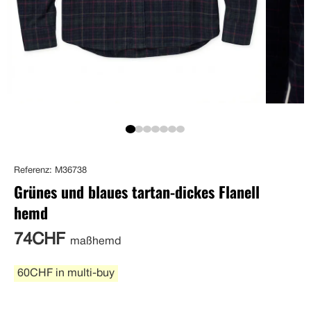
Referenz: M36738
Grünes und blaues tartan-dickes Flanell
hemd
74CHF
maßhemd
60CHF in multi-buy