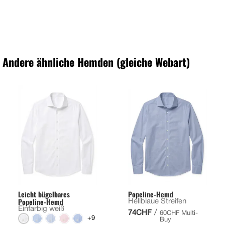
Andere ähnliche Hemden (gleiche Webart)
Leicht bügelbares
Popeline-Hemd
Popeline-Hemd
Hellblaue Streifen
Einfarbig weiß
/
74CHF
60CHF Multi-
+9
Buy