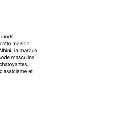
grands
 cette maison
lbini, la marque
 mode masculine
 chatoyantes,
classicisme et