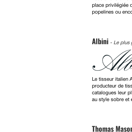
place privilégiée
popelines ou enco
Albini
- Le plus
Le tisseur italien
producteur de tis
catalogues leur p
au style sobre et 
Thomas Maso