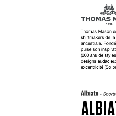
Thomas Mason est 
shirtmakers de la
ancestrale. Fondé
puise son inspira
(200 ans de style
designs audacieu
excentricité (So br
Albiate
- Sportw