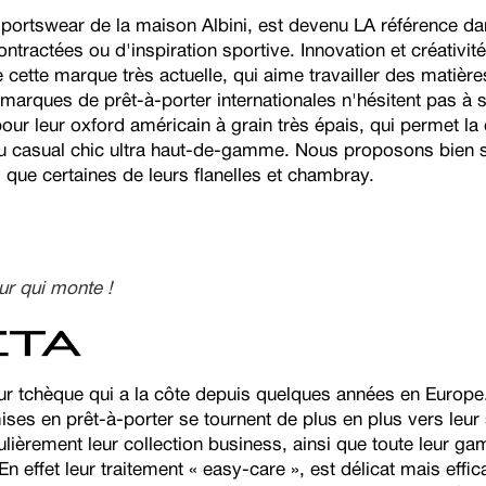
sportswear de la maison Albini, est devenu LA référence d
ntractées ou d'inspiration sportive. Innovation et créativit
 cette marque très actuelle, qui aime travailler des matièr
marques de prêt-à-porter internationales n'hésitent pas à s
ur leur oxford américain à grain très épais, qui permet la
u casual chic ultra haut-de-gamme. Nous proposons bien s
i que certaines de leurs flanelles et chambray.
eur qui monte !
seur tchèque qui a la côte depuis quelques années en Europ
es en prêt-à-porter se tournent de plus en plus vers leur 
ulièrement leur collection business, ainsi que toute leur g
 En effet leur traitement « easy-care », est délicat mais effic