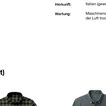
Herkunft:
Italien (gew
Wartung:
Maschinenwä
der Luft tr
t)