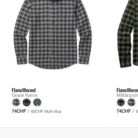
Flanellhemd
Flanellhe
Graue Karos
Militärgrü
/
/
74CHF
74CHF
60CHF Multi-Buy
6