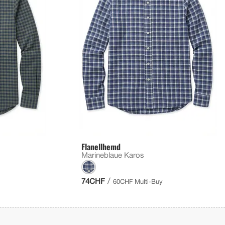
Flanellhemd
Marineblaue Karos
/
74CHF
60CHF Multi-Buy