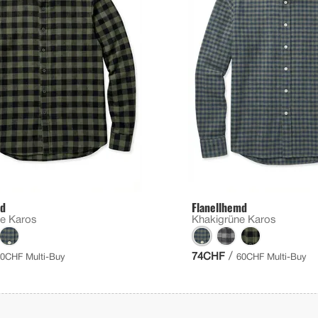
md
Flanellhemd
ne Karos
Khakigrüne Karos
/
74CHF
0CHF Multi-Buy
60CHF Multi-Buy