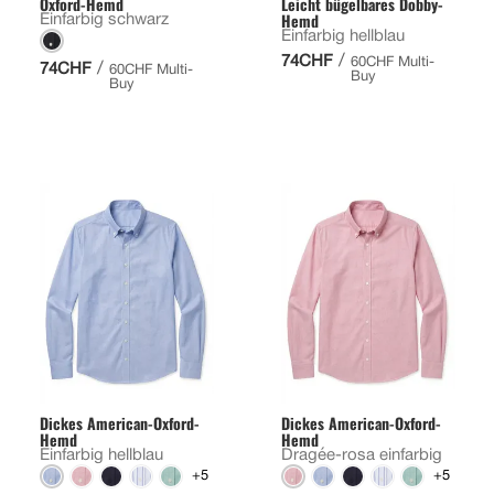
Oxford-Hemd
Leicht bügelbares Dobby-
Hemd
Einfarbig schwarz
Einfarbig hellblau
/
74CHF
60CHF Multi-
/
74CHF
60CHF Multi-
Buy
Buy
Dickes American-Oxford-
Dickes American-Oxford-
Hemd
Hemd
Einfarbig hellblau
Dragée-rosa einfarbig
+5
+5