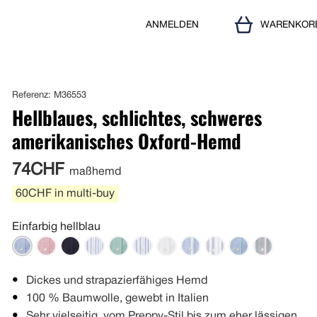
ANMELDEN
WARENKOR
Referenz: M36553
Hellblaues, schlichtes, schweres
amerikanisches Oxford-Hemd
74CHF
maßhemd
60CHF in multi-buy
Einfarbig hellblau
Dickes und strapazierfähiges Hemd
100 % Baumwolle, gewebt in Italien
Sehr vielseitig, vom Preppy-Stil bis zum eher lässigen